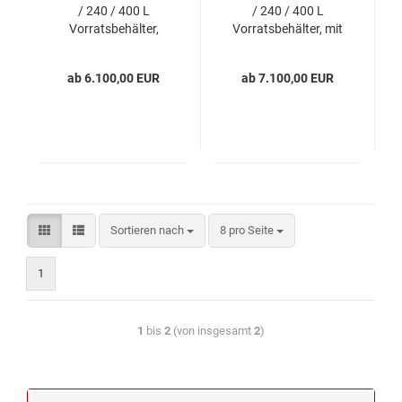
/ 240 / 400 L
/ 240 / 400 L
Vorratsbehälter,
Vorratsbehälter, mit
ohne Entaschung
Entaschung
ab 6.100,00 EUR
ab 7.100,00 EUR
Sortieren nach
8 pro Seite
1
1
bis
2
(von insgesamt
2
)