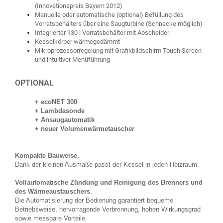
(Innovationspreis Bayern 2012)
Manuelle oder automatische (optional) Befüllung des
Vorratsbehälters über eine Saugturbine (Schnecke möglich)
Integrierter 130 l Vorratsbehälter mit Abscheider
Kesselkörper wärmegedämmt
Mikroprozessorregelung mit Grafikbildschirm Touch Screen
und intuitiver Menüführung
OPTIONAL
+ ecoNET 300
+ Lambdasonde
+
Ansaugautomatik
+
neuer Volumenwärmetauscher
Kompakte Bauweise.
Dank der kleinen Ausmaße passt der Kessel in jeden Heizraum.
Vollautomatische Zündung und Reinigung des Brenners und
des Wärmeaustauschers.
Die Automatisierung der Bedienung garantiert bequeme
Betriebsweise, hervorragende Verbrennung, hohen Wirkungsgrad
sowie messbare Vorteile.