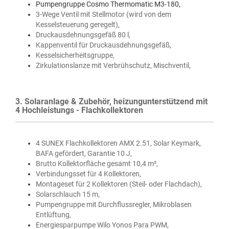
Pumpengruppe Cosmo Thermomatic M3-180,
3-Wege Ventil mit Stellmotor (wird von dem
Kesselsteuerung geregelt),
Druckausdehnungsgefäß 80 l,
Kappenventil für Druckausdehnungsgefäß,
Kesselsicherheitsgruppe,
Zirkulationslanze mit Verbrühschutz, Mischventil,
3. Solaranlage & Zubehör, heizungunterstützend mit
4 Hochleistungs - Flachkollektoren
4 SUNEX Flachkollektoren AMX 2.51, Solar Keymark,
BAFA gefördert,
Garantie 10 J,
Brutto Kollektorfläche gesamt 10,4 m²,
Verbindungsset für 4 Kollektoren,
Montageset für 2 Kollektoren (Steil- oder Flachdach),
Solarschlauch 15 m,
Pumpengruppe mit Durchflussregler, Mikroblasen
Entlüftung,
Energiesparpumpe Wilo Yonos Para PWM,