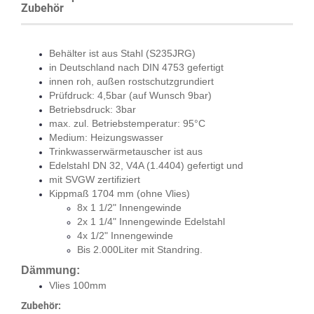
Zubehör
Behälter ist aus Stahl (S235JRG)
in Deutschland nach DIN 4753 gefertigt
innen roh, außen rostschutzgrundiert
Prüfdruck: 4,5bar (auf Wunsch 9bar)
Betriebsdruck: 3bar
max. zul. Betriebstemperatur: 95°C
Medium: Heizungswasser
Trinkwasserwärmetauscher ist aus
Edelstahl DN 32, V4A (1.4404) gefertigt und
mit SVGW zertifiziert
Kippmaß 1704 mm (ohne Vlies)
8x 1 1/2" Innengewinde
2x 1 1/4" Innengewinde Edelstahl
4x 1/2" Innengewinde
Bis 2.000Liter mit Standring.
Dämmung:
Vlies 100mm
Zubehör: