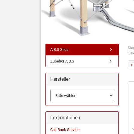
Star
A.B.S Silos
Fle
Zubehör A.B.S
« 
Hersteller
Informationen
Call Back Service