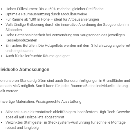
Hohes Füllvolumen: Bis zu 60% mehr bei gleicher Stellfläche
Optimale Raumausnutzung durch Modulbauweise
Für Räume ab 1,80 m Höhe – ideal für Altbausanierungen
Vollständige Entleerung durch die innovative Anordnung der Saugsonden im
Siloboden
Hohe Betriebssicherheit bei Verwendung von Saugsonden des jeweiligen
Kesselproduzenten
Einfaches Befüllen: Die Holzpellets werden mit dem Silofahrzeug angeliefer
und eingeblasen
Auch für kellerfeuchte Räume geeignet
dividuelle Abmessungen
en unseren Standardgrößen sind auch Sonderanfertigungen in Grundfläche und
e nach Maß möglich. Somit kann für jedes Raummaß eine individuelle Lösung
tellt werden.
hwertige Materialien, Praxisgerechte Ausstattung
Silosack aus elektrostatisch ableitfähigem, hochfestem High-Tech-Gewebe
speziell auf Holzpellets abgestimmt
Verzinktes Stahlgestell in Stecksystem-Ausführung für schnelle Montage,
robust und langlebig