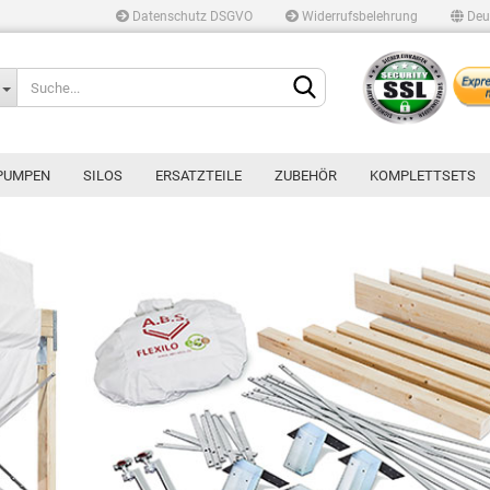
Datenschutz DSGVO
Widerrufsbelehrung
Deu
Lieferland
PUMPEN
SILOS
ERSATZTEILE
ZUBEHÖR
KOMPLETTSETS
Konto erstellen
Passwort vergessen?