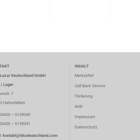
TAKT
INHALT
Lazar Deutschland GmbH
Merkzettel
 / Lager
Call Back Service
enstr. 7
Förderung
3 Hahnstätten
AGB
: 06430 – 6139040
Impressum
 06430 – 6139041
Datenschutz
l:
kontakt@hksdeutschland.com