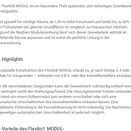
 Flexilo® MODUL ist ein besonders Platz sparendes und vielseitiges Gewebesil
 Holzpellets.
ist speziell für niedrige Räume ab 1,80 m Höhe konstruiert und bietet bis zu 60%
r Füllvolumen bei gleicher Grundfläche im Vergleich zur klassischen Siloform.
grund der flexiblen Modulanordnung lässt sich dieser Gewebetank optimal an
tehende Räume anpassen und ist somit die perfekte Lösung in der
bausanierung.
e Highlights
 spezielle Konstruktion des Flexilo® MODUL erlaubt es, je nach Silotyp 3, 4 oder
ule für Saugsonden – entweder von A.B.S. oder des Kesselherstellers einzuba
r die verschiedenen Saugsonden kann der Gewebetank vollständig entleert we
 verringert somit den Wartungsaufwand. Die Heizungsbesitzer können entwede
 Hand von einem Entleermodul zum anderen umschalten oder sich eine
omatische Umschalteinheit des Kesselherstellers einbauen lassen. Eine
plizierte Einbindung in die Kesselsteuerung ist nicht notwendig. Die Nachrüstu
 jeweiligen automatischen Umschalteinheit ist jederzeit möglich.
e Vorteile des Flexilo® MODUL: