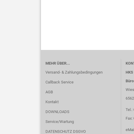
MEHR ÜBER...
KON
Versand- & Zahlungsbedingungen
HKS 
Büro
Callback Service
Wies
AGB
6562
Kontakt
Tel.
DOWNLOADS
Fax:
Service/Wartung
eMai
DATENSCHUTZ DSGVO