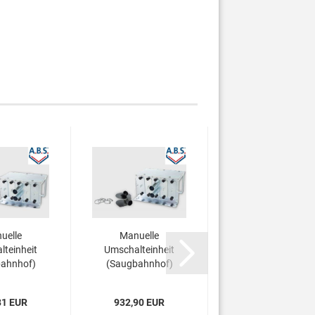
uelle
Manuelle
Saug- und
teinheit
Umschalteinheit
Rückluftschlauc
ahnhof)
(Saugbahnhof)
Ø 50 mm
...
Ø...
81 EUR
932,90 EUR
14,90 EUR