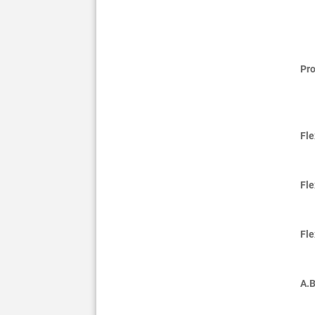
Pro
Fle
Fl
Fl
A.