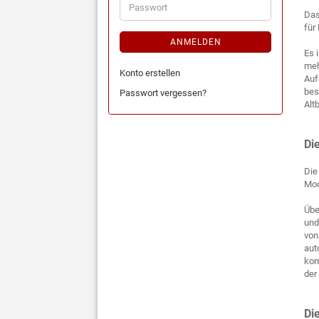
Das
für
ANMELDEN
Es 
meh
Konto erstellen
Auf
bes
Passwort vergessen?
Alt
Di
Die
Mod
Übe
und
von
aut
kom
der
Di