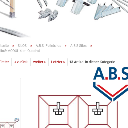
»
»
»
»
tseite
SILOS
A.B.S. Pelletsilos
A.B.S Silos
xilo® MODUL 4 im Quadrat
Erster
« zurück
weiter »
Letzter »
13
Artikel in dieser Kategorie