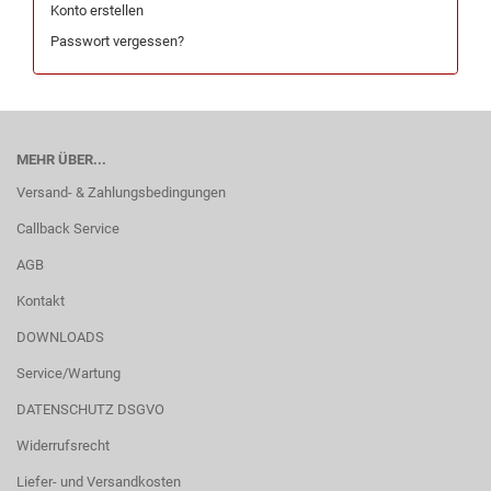
Konto erstellen
Passwort vergessen?
MEHR ÜBER...
Versand- & Zahlungsbedingungen
Callback Service
AGB
Kontakt
DOWNLOADS
Service/Wartung
DATENSCHUTZ DSGVO
Widerrufsrecht
Liefer- und Versandkosten