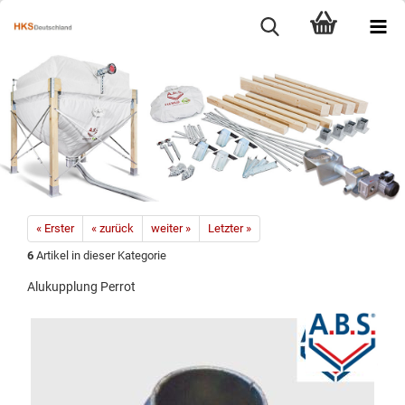
« Erster
« zurück
weiter »
Letzter »
6
Artikel in dieser Kategorie
Alukupplung Perrot